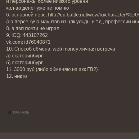
и персонажы более низкого уровня
кол-во денег уже не помню
6. основной перс: http://eu.battle.net/wow/r
(на персе куча маунтов из цлк ульды и т.д., профессии 
8. в пвп почти не играл
9. ICQ: 443107262
vk.com: id76040871
10. Способ обмена: web money личная встреча
а) екатеринбург
б) екатеринбург
11. 3000 руб (либо обменяю на акк ГВ2)
12. никто