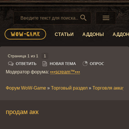


СТАТЬИ
АДДОНЫ
АДДО
Страница
1
из
1
1
Модератор форума:
•••scream™•••
Форум WoW-Game
»
Торговый раздел
»
Торговля аккау
продам акк