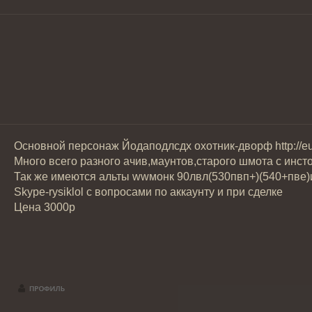
Основной персонаж Йодаподлсдх охотник-дворф 
Много всего разного ачив,маунтов,старого шмота с инст
Так же имеются альты wwмонк 90лвл(530пвп+)(540+пве)и
Skype-rysiklol с вопросами по аккаунту и при сделке
Цена 3000р