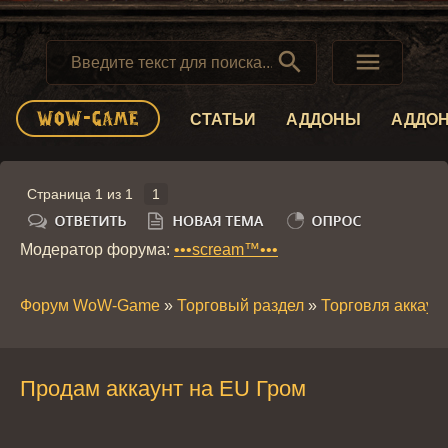


СТАТЬИ
АДДОНЫ
АДДО
Страница
1
из
1
1
Модератор форума:
•••scream™•••
Форум WoW-Game
»
Торговый раздел
»
Торговля аккау
Продам аккаунт на EU Гром