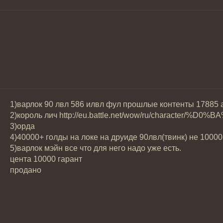
1)варлок 90 лвл 586 илвл фул прошлые контенты 17885 а
2)король лич http://eu.battle.net/wow/ru/ch
3)орда
4)40000+ голды на локе на друиде 90лвл(твинк) не 1000
5)варлок мэйн все что для него надо уже есть.
цента 10000 гарант
продано