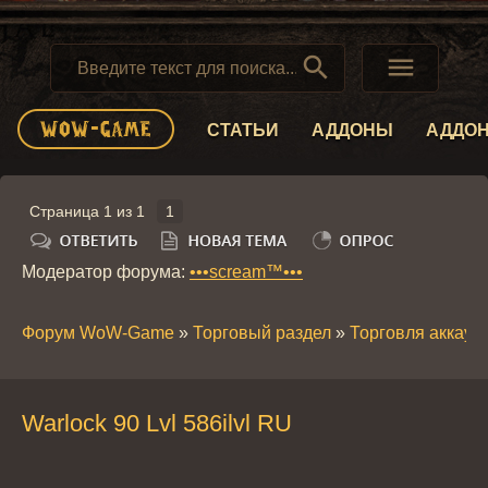


СТАТЬИ
АДДОНЫ
АДДО
Страница
1
из
1
1
Модератор форума:
•••scream™•••
Форум WoW-Game
»
Торговый раздел
»
Торговля аккау
Warlock 90 Lvl 586ilvl RU