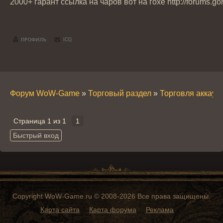
2000+ гарант ссылка на чаров вот на гохе http://forums
Форум WoW-Game
»
Торговый раздел
»
Торговля аккау
Страница
1
из
1
1
Copyright WoW-Game.ru © 2008-2026 Все права защищены.
Карта сайта
Карта форума
Реклама