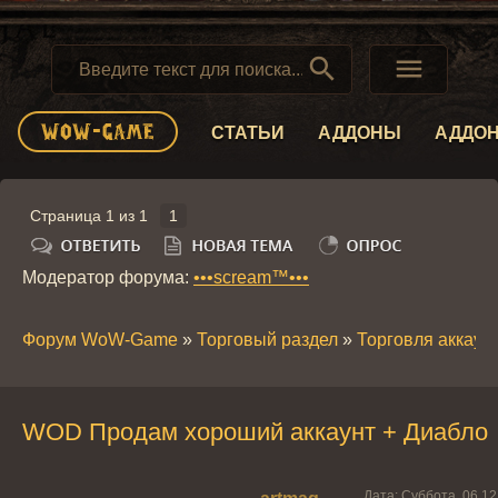


СТАТЬИ
АДДОНЫ
АДДО
Страница
1
из
1
1
Модератор форума:
•••scream™•••
Форум WoW-Game
»
Торговый раздел
»
Торговля аккау
WOD Продам хороший аккаунт + Диабло
Дата: Суббота, 06.12