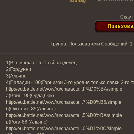
artmag
Скаут
Группа: Пользователи
Сообщений:
1
1)Вся инфа есть,1-ый владелец.
2)Гордунни
3)Альянс
4)Паладин -100(Гарнизон 3-го уровня только лавки 2-го т
http://eu.battle.net/wow/ru/characte...F%D0%BA/simple
а)Воин -90(Орда,Орк)
http://eu.battle.net/wow/ru/characte...7%D0%B5/simple
б)Охотник -85(Альянс)
http://eu.battle.net/wow/ru/characte...5%D0%BA/simple
в)Рога-88 (Альянс)
http://eu.battle.net/wow/ru/characte...0%D1%8C/simple