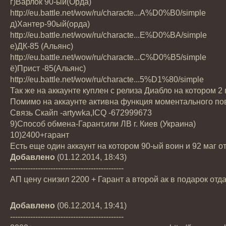
г)Варлок 90-ый(Орда)
http://eu.battle.net/wow/ru/characte...A%D0%B0/simple
д)Хантер-90ый(орда)
http://eu.battle.net/wow/ru/characte...E%D0%BA/simple
е)ДК-85 (Альянс)
http://eu.battle.net/wow/ru/characte...C%D0%B5/simple
ё)Прист -85(Альянс)
http://eu.battle.net/wow/ru/characte...5%D1%80/simple
Так же на аккаунте куплен с релиза Диабло на котором 2
Помимо на аккаунте активна функция моментального по
Связь Скайп -artywka,ICQ -672999673
9)Способ обмена-Гарант,или ЛВ г. Киев (Украина)
10)2400+гарант
Есть еще один аккаунт на котором 90-ый воин и 92 маг о
Добавлено
(01.12.2014, 18:43)
---------------------------------------------
АП цену снизил 2200 + Гарант а второй ак в подарок отд
Добавлено
(06.12.2014, 19:41)
---------------------------------------------