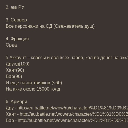
2. акк РУ
3. Сервер
Все персонажи на СД (Свежеватель душ)
4. Фракция
Орда
5.Аккаунт – классы и лвл всех чаров, кол-во денег на акк
Друид(100)
Хант(90)
Вар(90)
И еще пачка твинков (<60)
На акке около 15000 голд
6. Армори
Дру - http://eu.battle.net/wow/ru/characte
Хант - http://eu.battle.net/wow/ru/charact
Вар - http://eu.battle.net/wow/ru/characte