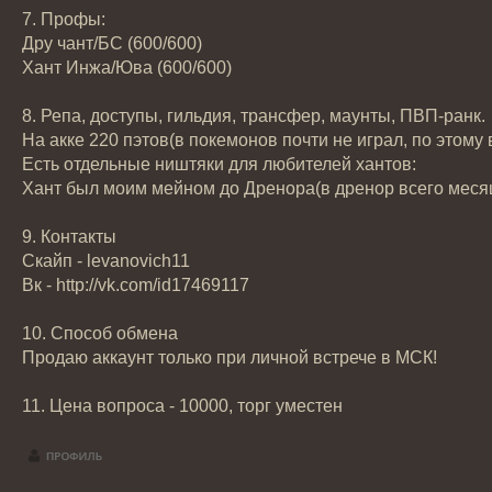
7. Профы:
Дру чант/БС (600/600)
Хант Инжа/Юва (600/600)
8. Репа, доступы, гильдия, трансфер, маунты, ПВП-ранк.
На акке 220 пэтов(в покемонов почти не играл, по этому
Есть отдельные ништяки для любителей хантов:
Хант был моим мейном до Дренора(в дренор всего месяц д
9. Контакты
Скайп - levanovich11
Вк - http://vk.com/id17469117
10. Способ обмена
Продаю аккаунт только при личной встрече в МСК!
11. Цена вопроса - 10000, торг уместен