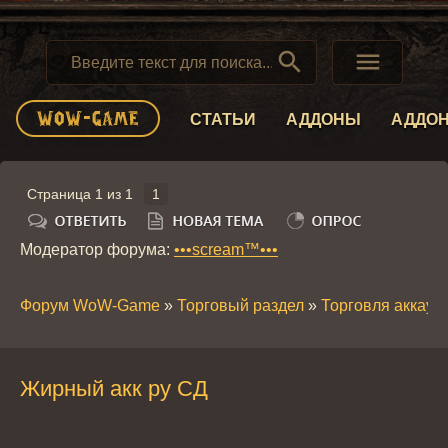


СТАТЬИ
АДДОНЫ
АДДО
Страница
1
из
1
1
Модератор форума:
•••scream™•••
Форум WoW-Game
»
Торговый раздел
»
Торговля аккау
Жирный акк ру СД