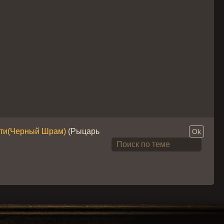
ти(Черный Шрам)
(Рыцарь