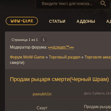

СТАТЬИ
АДДОНЫ
А
Страница
1
из
1
1
Модератор форума:
•••scream™•••
Форум WoW-Game
»
Торговый раздел
»
Торговля акк
смерти)
Продам рыцаря смерти(Черный Шрам)
Дата: Суббота, 18.
pasukh1n
Продам рыцар
Скаут