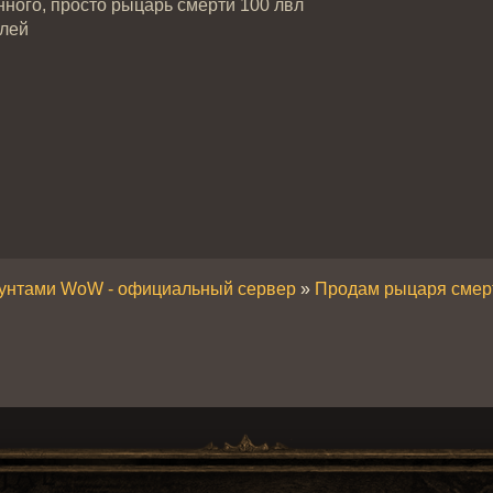
нного, просто рыцарь смерти 100 лвл
блей
аунтами WoW - официальный сервер
»
Продам рыцаря смер