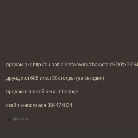
продам акк http://eu.battle.net/wow/ru/char
друид хил 688 илвл 30к голды (на сегодня)
продаю с почтой цена 1 000руб
скайп x-andro ася 384474834