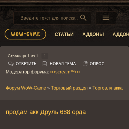


СТАТЬИ
АДДОНЫ
АДДО
Страница
1
из
1
1
Модератор форума:
•••scream™•••
Форум WoW-Game
»
Торговый раздел
»
Торговля аккау
продам акк Друль 688 орда