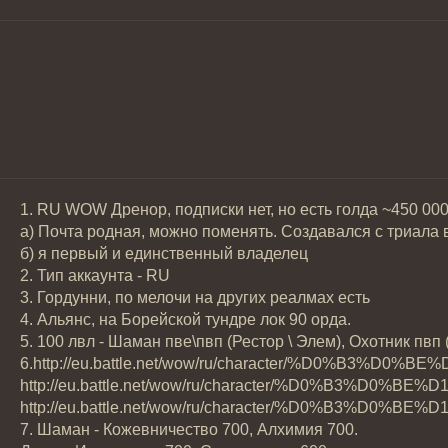
1. RU WOW Дренор, подписки нет, но есть голда ~450 00
а) Почта родная, можно поменять. Создавался с триала 
б) я первый и единственный владелец
2. Тип аккаунта - RU
3. Гордунни, по мелочи на других реалмах есть
4. Альянс, на Борейской тундре лок 90 орда.
5. 100 лвл - Шаман пве\пвп (Рестор \ Элем), Охотник пвп
6.http://eu.battle.net/wow/ru/character/%D0
http://eu.battle.net/wow/ru/character/%D0%
http://eu.battle.net/wow/ru/character/%D0%
7. Шаман - Кожевничество 700, Алхимия 700.