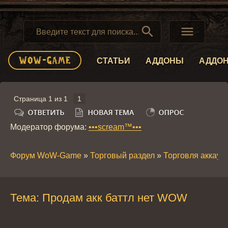


СТАТЬИ
АДДОНЫ
АДДО
Страница
1
из
1
1
Модератор форума:
•••scream™•••
Форум WoW-Game
»
Торговый раздел
»
Торговля аккау
Тема: Продам акк баттл нет WOW