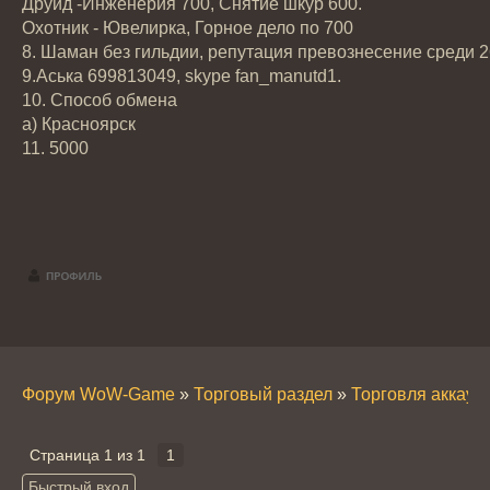
Друид -Инженерия 700, Снятие шкур 600.
Охотник - Ювелирка, Горное дело по 700
8. Шаман без гильдии, репутация превознесение среди 26 
9.Аська 699813049, skype fan_manutd1.
10. Способ обмена
а) Красноярск
11. 5000
Форум WoW-Game
»
Торговый раздел
»
Торговля аккау
Страница
1
из
1
1