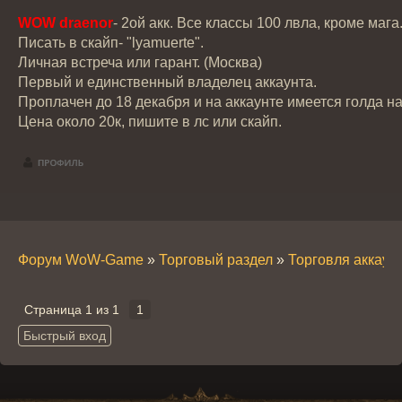
WOW draenor
- 2ой акк. Все классы 100 лвла, кроме мага
Писать в скайп- "lyamuerte".
Личная встреча или гарант. (Москва)
Первый и единственный владелец аккаунта.​
Проплачен до 18 декабря и на аккаунте имеется голда н
Цена около 20к, пишите в лс или скайп.
Форум WoW-Game
»
Торговый раздел
»
Торговля аккау
Страница
1
из
1
1