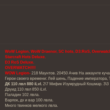
WoW Legion, WoW Draenor, SC hots, D3:RoS, Overwatc
Starcraft Hots Deluxe.
D3 RoS Deluxe.
OVERWATCH!!!!
WOW Legion-
218 Маунтов. 20450 Ачив На аккаунте куча
Герои своего времени: Лей шень, Падение императора, Т
ДК 110 лвл 880 iLvl.
2\7 Мифик Изумрудный Кошмар. 3\3 Но
Друид 110 лвл 850 iLvl.
Паладин 102 лвла.
Варлок, дх и вар 100 лвла.
Много твинков мелкого лвла.