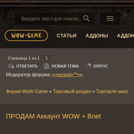


СТАТЬИ
АДДОНЫ
АДДО
Страница
1
из
1
1
Модератор форума:
•••scream™•••
Форум WoW-Game
»
Торговый раздел
»
Торговля аккау
ПРОДАМ Аккаунт WOW + Bnet