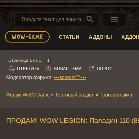


СТАТЬИ
АДДОНЫ
АДДО
Страница
1
из
1
1
Модератор форума:
•••scream™•••
Форум WoW-Game
»
Торговый раздел
»
Торговля аккау
ПРОДАМ! WOW LEGION: Паладин 110 (889