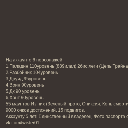
На аккаунте 6 персонажей
1.Паладин 110уровень (889илвл) 2бис леги (Цепь Трайна
2.Разбойник 104уровень
3.Друид 95уровень
4,Воин 90уровень
5,Дк 90 уровень
6,Хант 90уровень
55 маунтов Из них (Зеленый прото, Ониксия, Конь смер
9000 очков достижений. 15 подвигов.
Аккаунту 5 лет! Единственный владелец! Фото паспорта с
vk.com/twister01