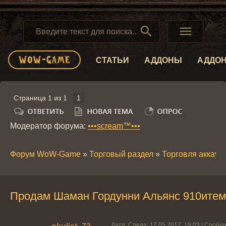


СТАТЬИ
АДДОНЫ
АДДО
Страница
1
из
1
1
Модератор форума:
•••scream™•••
Форум WoW-Game
»
Торговый раздел
»
Торговля аккау
Продам Шаман Гордунни Альянс 910итем
Дата: Среда, 17.05.2017, 19:03 | Сооб