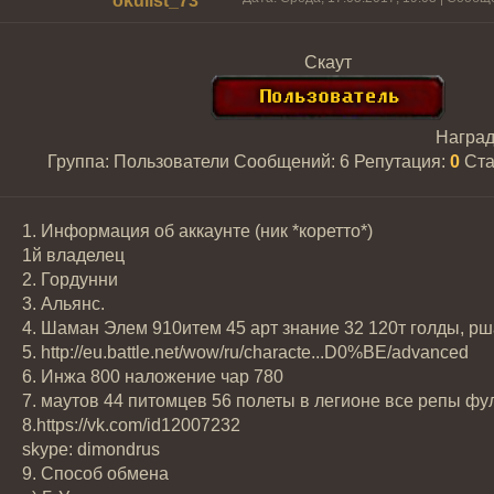
okulist_73
Скаут
Награ
Группа: Пользователи
Сообщений:
6
Репутация:
0
Ста
1. Информация об аккаунте (ник *коретто*)
1й владелец
2. Гордунни
3. Альянс.
4. Шаман Элем 910итем 45 арт знание 32 120т голды, р
5. http://eu.battle.net/wow/ru/characte...D0%BE/advanced
6. Инжа 800 наложение чар 780
7. маутов 44 питомцев 56 полеты в легионе все репы фу
8.https://vk.com/id12007232
skype: dimondrus
9. Способ обмена