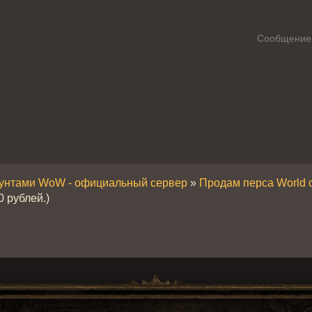
Сообщение
аунтами WoW - официальный сервер
»
Продам перса World of
0 рублей.)