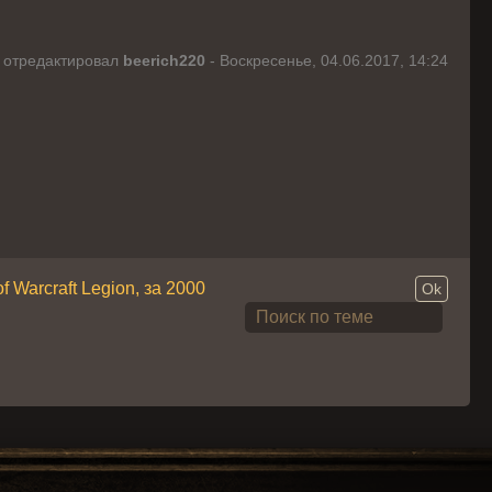
 отредактировал
beerich220
-
Воскресенье, 04.06.2017, 14:24
 Warcraft Legion, за 2000