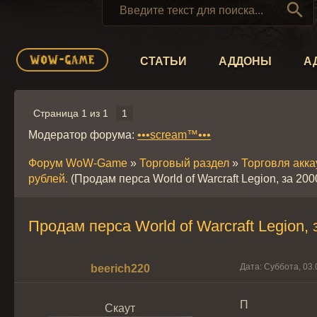

СТАТЬИ
АДДОНЫ
А
Страница
1
из
1
1
Модератор форума:
•••scream™•••
Форум WoW-Game
»
Торговый раздел
»
Торговля акк
рублей.
(Продам перса World of Warcraft Legion, за 200
Продам перса World of Warcraft Legion, 
Дата: Суббота, 03.
beerich220
П
Скаут