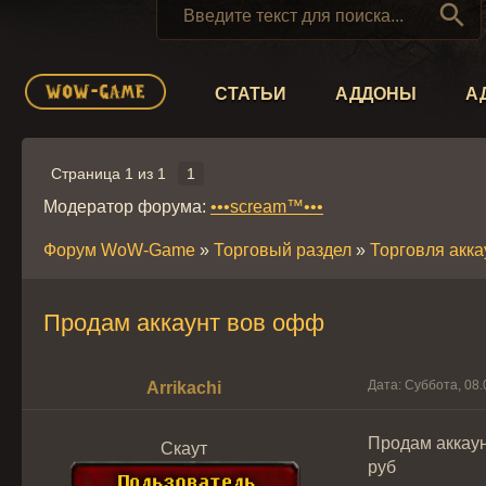

СТАТЬИ
АДДОНЫ
А
Страница
1
из
1
1
Модератор форума:
•••scream™•••
Форум WoW-Game
»
Торговый раздел
»
Торговля акк
Продам аккаунт вов офф
Дата: Суббота, 08.
Arrikachi
Продам аккаун
Скаут
руб