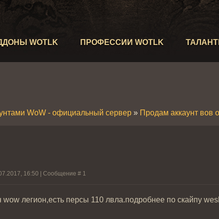
ДДОНЫ WOTLK
ПРОФЕССИИ WOTLK
ТАЛАН
аунтами WoW - официальный сервер
»
Продам аккаунт вов
07.2017, 16:50 | Сообщение #
1
 wow легион,есть персы 110 лвла.подробнее по скайпу wesley