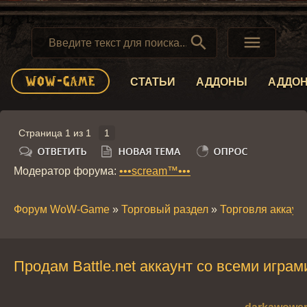


СТАТЬИ
АДДОНЫ
АДДО
Страница
1
из
1
1
Модератор форума:
•••scream™•••
Форум WoW-Game
»
Торговый раздел
»
Торговля аккау
Продам Battle.net аккаунт со всеми играм