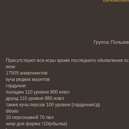
darkawowe
Группа: Пользо
Присутствуют все игры кроме последнего обновления sc
wow
17505 ачивпоинтов
куча редких маунтов
гордунни:
паладин 110 уровня 900 илвл
друид 110 уровня 880 илвл
также куча персов 100 уровня (гордунни/сд)
dibalo
10 персонажей 70 лвл
некр для фарма т10(обычка)