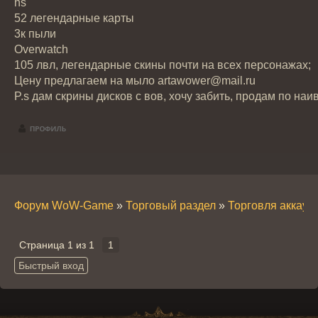
hs
52 легендарные карты
3к пыли
Overwatch
105 лвл, легендарные скины почти на всех персонажах;
Цену предлагаем на мыло artawower@mail.ru
P.s дам скрины дисков с вов, хочу забить, продам по н
Форум WoW-Game
»
Торговый раздел
»
Торговля аккау
Страница
1
из
1
1