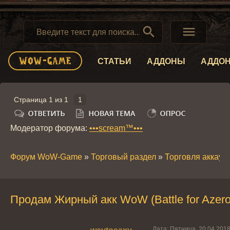


СТАТЬИ
АДДОНЫ
АДДО
Страница
1
из
1
1
Модератор форума:
•••scream™•••
Форум WoW-Game
»
Торговый раздел
»
Торговля аккау
Продам Жирный акк WoW (Battle for Azero
Дата: Пятница, 20.04.201