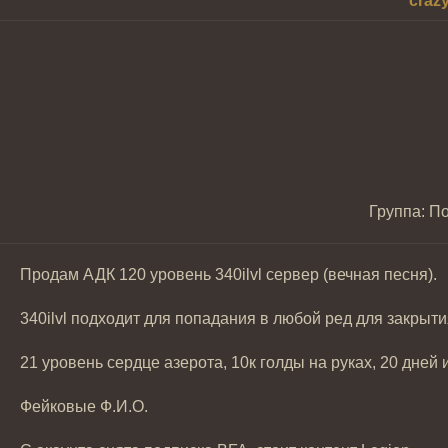
craz
Группа: П
Продам АДК 120 уровень 340ilvl сервер (вечная песня).
340ilvl подходит для попадания в любой ред для закрыти
21 уровень сердце азерота, 10к голды на руках, 20 дней
Фейковые Ф.И.О.