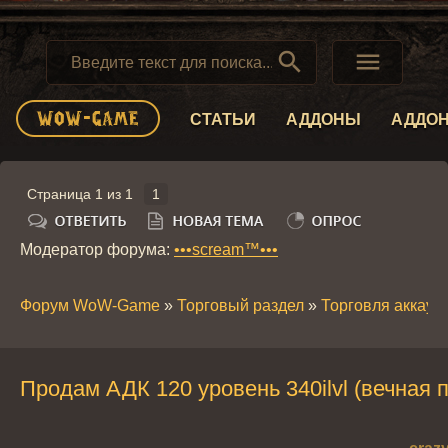


СТАТЬИ
АДДОНЫ
АДДО
Страница
1
из
1
1
Модератор форума:
•••scream™•••
Форум WoW-Game
»
Торговый раздел
»
Торговля аккау
Продам АДК 120 уровень 340ilvl (вечная 