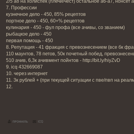
2/5 а8 на холиспек (плечи/чест) остальное а6-а7, нонсет 
7. Профессии
кузнечное дело - 450, 85% рецептов
портное дело - 450, 60+% рецептов
кулинария - 450 - фул профа (все ачивы, со званием)
рыбацкое дело - 450
первая помощь - 450
8. Репутация - 41 фракция с превознесением (все бк фра
110 маунтов, 78 петов, 50к почетный побед, превознесе
510 ачив, 6,3к ачивмент пойнтов - http://bit.ly/hiyZvD
9. icq 432669087
10. через интернет
11. 3к рублей + (при текущей ситуации с пве/пвп на реа
12.