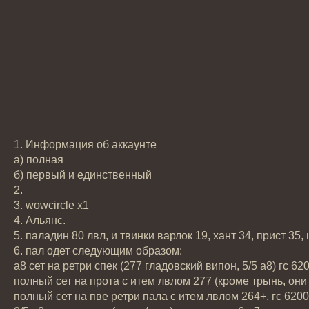
1. Информация об аккаунте
а) полная
б) первый и единственный
2.
3. wowcircle x1
4. Альянс.
5. паладин 80 лвл, и твинки варлок 19, хант 34, прист 35,
6. пал одет следующим образом:
а8 сет на ретри спек (277 гладовский випон, 5/5 а8) гс 62
полный сет на прота с итем лвлом 277 (кроме трынь, они 
полный сет на пве ретри пала с итем лвлом 264+, гс 6200