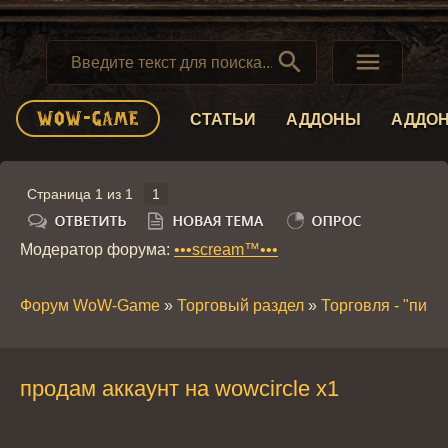


СТАТЬИ
АДДОНЫ
АДДО
Страница
1
из
1
1
Модератор форума:
•••scream™•••
Форум WoW-Game
»
Торговый раздел
»
Торговля - "пира
продам аккаунт на wowcircle x1