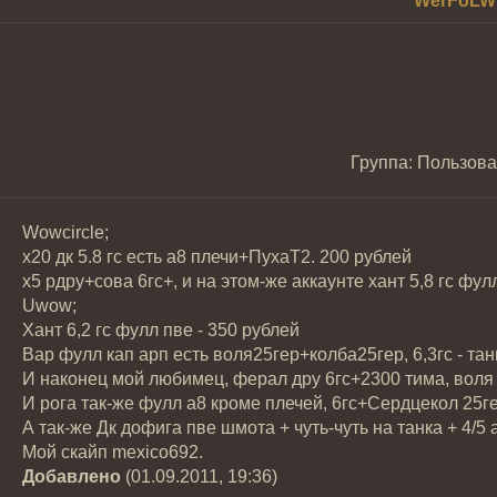
WerFoLW
Группа: Пользова
Wowcircle;
x20 дк 5.8 гс есть а8 плечи+ПухаТ2. 200 рублей
x5 рдру+сова 6гс+, и на этом-же аккаунте хант 5,8 гс фул
Uwow;
Хант 6,2 гс фулл пве - 350 рублей
Вар фулл кап арп есть воля25гер+колба25гер, 6,3гс - танк
И наконец мой любимец, ферал дру 6гс+2300 тима, воля и 
И рога так-же фулл а8 кроме плечей, 6гс+Сердцекол 25гер
А так-же Дк дофига пве шмота + чуть-чуть на танка + 4/5 а
Мой скайп mexico692.
Добавлено
(01.09.2011, 19:36)