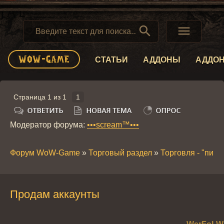


СТАТЬИ
АДДОНЫ
АДДО
Страница
1
из
1
1
Модератор форума:
•••scream™•••
Форум WoW-Game
»
Торговый раздел
»
Торговля - "пира
Продам аккаунты