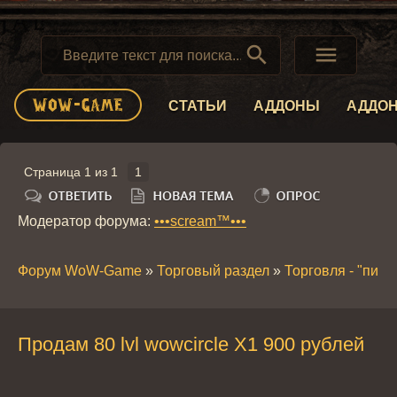


СТАТЬИ
АДДОНЫ
АДДО
Страница
1
из
1
1
Модератор форума:
•••scream™•••
Форум WoW-Game
»
Торговый раздел
»
Торговля - "пира
Продам 80 lvl wowcircle X1 900 рублей