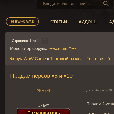

СТАТЬИ
АДДОНЫ
А
Страница
1
из
1
1
Модератор форума:
•••scream™•••
Форум WoW-Game
»
Торговый раздел
»
Торговля - "п
Продам персов х5 и x10
Дата: Вторник, 20.
Phosel
Продам 2-ух пе
Скаут