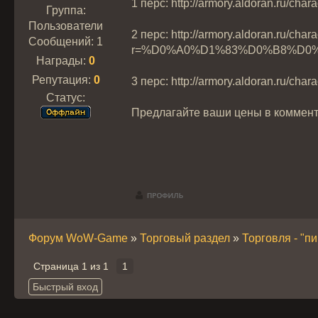
1 перс: http://armory.aldor
Группа:
Пользователи
2 перс: http://armory.aldoran.ru/char
Сообщений:
1
r=%D0%A0%D1%83%D0%B8%D0
Награды:
0
Репутация:
0
3 перс: http://armory.aldor
Статус:
Предлагайте ваши цены в коммент
Форум WoW-Game
»
Торговый раздел
»
Торговля - "п
Страница
1
из
1
1