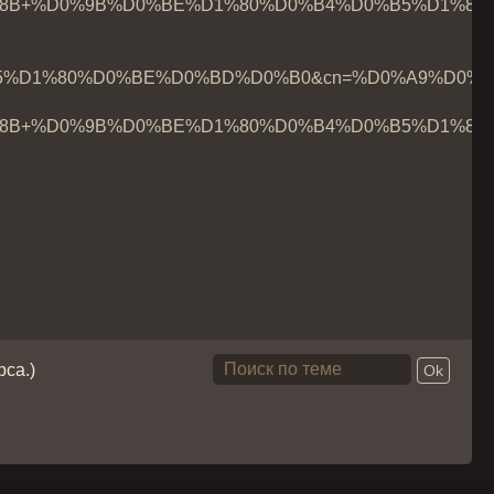
%D0%BD%D1%8B+%D0%9B%D0%BE%D1%80%D0%B4%D0%B5%D1%
5%D1%80%D0%BE%D0%BD%D0%B0&cn=%D0%A9%D0%B
%D0%BD%D1%8B+%D0%9B%D0%BE%D1%80%D0%B4%D0%B5%D1
рса.)