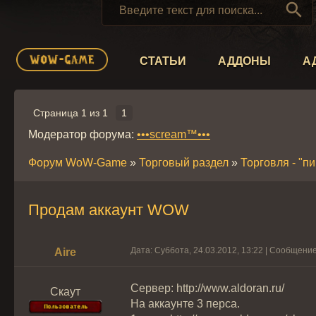

СТАТЬИ
АДДОНЫ
А
Страница
1
из
1
1
Модератор форума:
•••scream™•••
Форум WoW-Game
»
Торговый раздел
»
Торговля - "п
Продам аккаунт WOW
Дата: Суббота, 24.03.2012, 13:22 | Сообщени
Aire
Сервер: http://www.aldoran.ru/
Скаут
На аккаунте 3 перса.