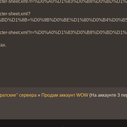
an.ru/character-sheet.xml?r=%D0%A0%D1%83%D0%B8
acter-sheet.xml?
%BD%D1%8B+%D0%9B%D0%BE%D1%80%D0%B4%D0%B
an.ru/character-sheet.xml?r=%D0%A0%D1%83%D0%B8
ах.
иратские" сервера
»
Продам аккаунт WOW
(На аккаунте 3 пе