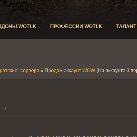
ДДОНЫ WOTLK
ПРОФЕССИИ WOTLK
ТАЛАН
иратские" сервера
»
Продам аккаунт WOW
(На аккаунте 3 пе
е #
1