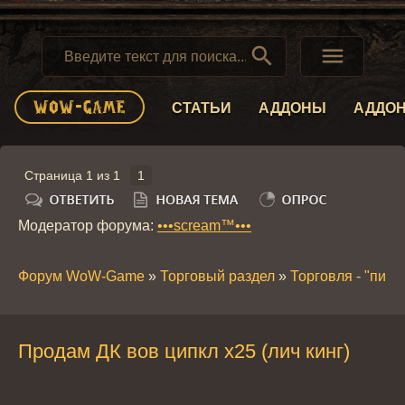


СТАТЬИ
АДДОНЫ
АДДО
Страница
1
из
1
1
Модератор форума:
•••scream™•••
Форум WoW-Game
»
Торговый раздел
»
Торговля - "пира
Продам ДК вов ципкл х25 (лич кинг)