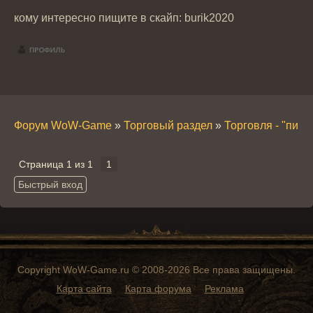
кому интересно пищите в скайп: burik2020
Форум WoW-Game
»
Торговый раздел
»
Торговля - "пира
Страница
1
из
1
1
Copyright WoW-Game.ru © 2008-2026 Все права защищены.
Карта сайта
Карта форума
Реклама