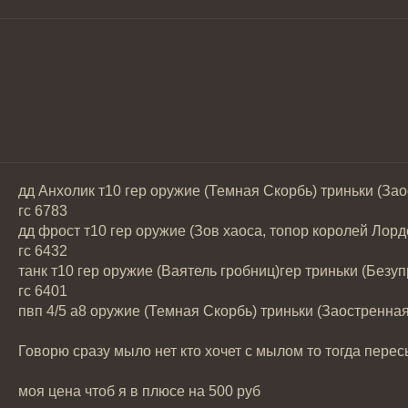
дд Анхолик т10 гер оружие (Темная Скорбь) триньки (За
гс 6783
дд фрост т10 гер оружие (Зов хаоса, топор королей Лорд
гс 6432
танк т10 гер оружие (Ваятель гробниц)гер триньки (Без
гс 6401
пвп 4/5 а8 оружие (Темная Скорбь) триньки (Заостренна
Говорю сразу мыло нет кто хочет с мылом то тогда перес
моя цена чтоб я в плюсе на 500 руб