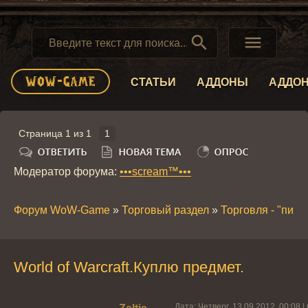


СТАТЬИ
АДДОНЫ
АДДО
Страница
1
из
1
1
Модератор форума:
•••scream™•••
Форум WoW-Game
»
Торговый раздел
»
Торговля - "пира
World of Warcraft.Куплю предмет.
Дата: Четверг, 13.09.2012, 00:08