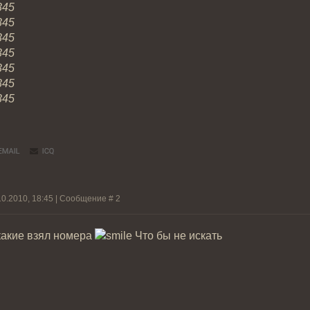
345
345
345
345
345
345
345
10.2010, 18:45 | Сообщение #
2
какие взял номера
Что бы не искать