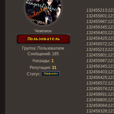
132455213;12
132455801;12
132455987;12
132456345;12
Чемпион
132456403;12
132456425;12
132456572;12
Группа: Пользователи
132455213;12
Сообщений:
185
132455801;12
Награды:
1
132455987;12
132456345;12
Репутация:
31
132456403;12
Статус:
132456425;12
132456572;12
132458574;12
132458691;12
132458805;12
132459064;12
132459328;12