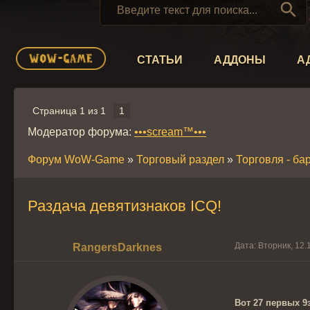

СТАТЬИ
АДДОНЫ
А
Страница
1
из
1
1
Модератор форума:
•••scream™•••
Форум WoW-Game
»
Торговый раздел
»
Торговля - ба
Раздача девятизнаков ICQ!
Дата: Вторник, 12.
RangersDarknes
Вот 27 первых 9