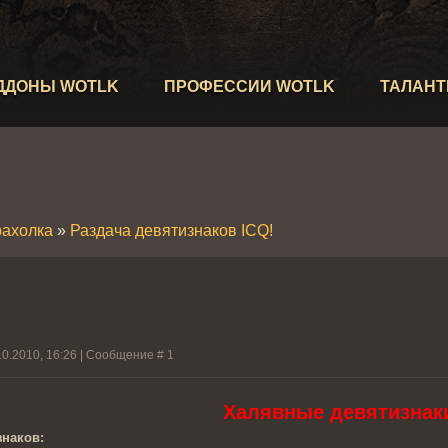
ДДОНЫ WOTLK
ПРОФЕССИИ WOTLK
ТАЛАН
рахолка
»
Раздача девятизнаков ICQ!
10.2010, 16:26 | Сообщение #
1
Халявные девятизнаки
знаков: