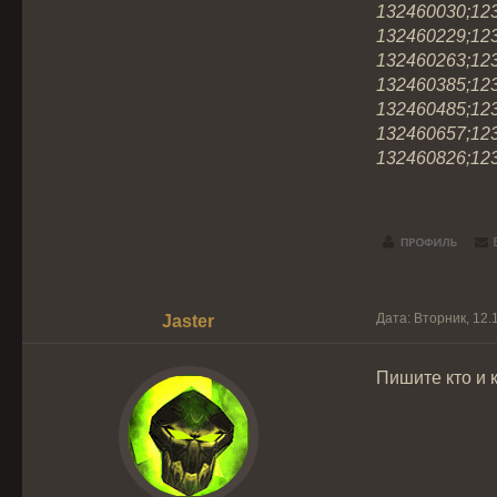
132460030;12
132460229;12
132460263;12
132460385;12
132460485;12
132460657;12
132460826;12
Дата: Вторник, 12.
Jaster
Пишите кто и 