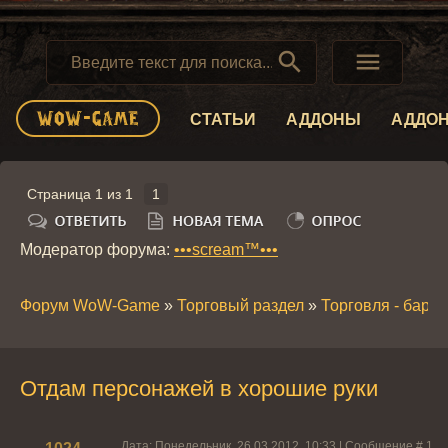


СТАТЬИ
АДДОНЫ
АДДО
Страница
1
из
1
1
Модератор форума:
•••scream™•••
Форум WoW-Game
»
Торговый раздел
»
Торговля - бара
Отдам персонажей в хорошие руки
Дата: Понедельник, 26.03.2012, 10:33 | Сообщение #
1