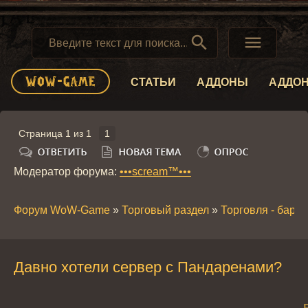


СТАТЬИ
АДДОНЫ
АДДО
Страница
1
из
1
1
Модератор форума:
•••scream™•••
Форум WoW-Game
»
Торговый раздел
»
Торговля - бара
Давно хотели сервер с Пандаренами?