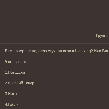
Группа
Вам наверное надоело скучная игра в Lich king? Или Ва
5 новых рас:
1.Пандарен
2.Высший Эльф
3.Нага
4.Гоблин