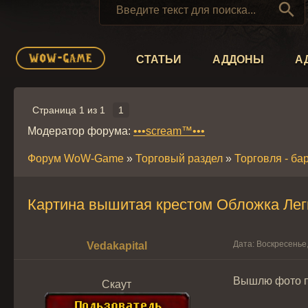

СТАТЬИ
АДДОНЫ
А
Страница
1
из
1
1
Модератор форума:
•••scream™•••
Форум WoW-Game
»
Торговый раздел
»
Торговля - ба
Картина вышитая крестом Обложка Лег
Дата: Воскресенье,
Vedakapital
Вышлю фото по
Скаут