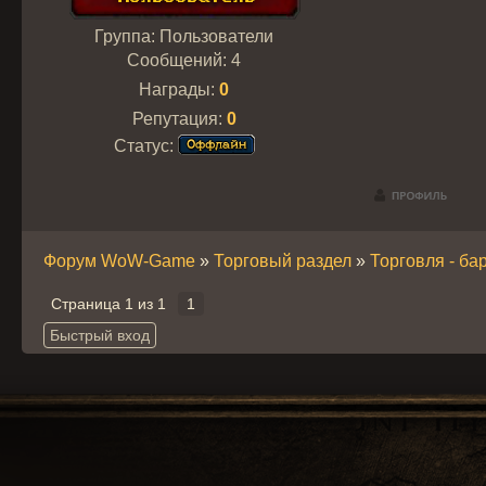
Группа: Пользователи
Сообщений:
4
Награды:
0
Репутация:
0
Статус:
Форум WoW-Game
»
Торговый раздел
»
Торговля - ба
Страница
1
из
1
1