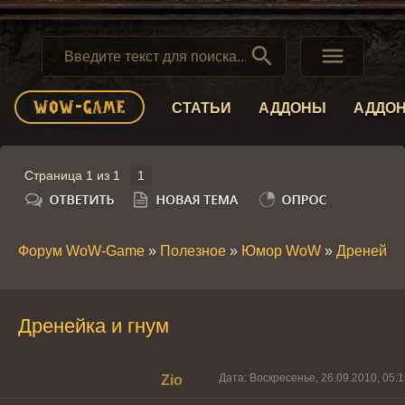


СТАТЬИ
АДДОНЫ
АДДО
Страница
1
из
1
1
Форум WoW-Game
»
Полезное
»
Юмор WoW
»
Дренейка 
Дренейка и гнум
Дата: Воскресенье, 26.09.2010, 05:
Zio