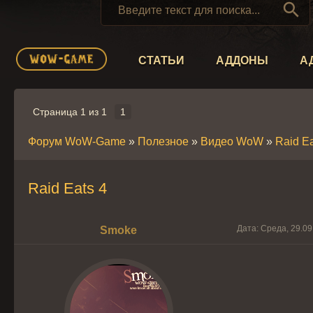

СТАТЬИ
АДДОНЫ
А
Страница
1
из
1
1
Форум WoW-Game
»
Полезное
»
Видео WoW
»
Raid Ea
Raid Eats 4
Дата: Среда, 29.09
Smoke