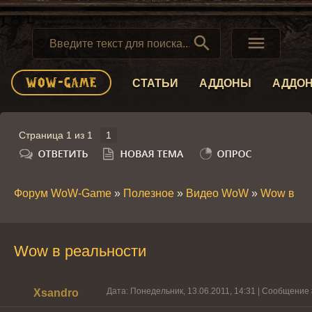


СТАТЬИ
АДДОНЫ
АДДО
Страница
1
из
1
1
Форум WoW-Game
»
Полезное
»
Видео WoW
»
Wow в ре
Wow в реальности
Дата: Понедельник, 13.06.2011, 14:31 | Сообщение
Xsandro