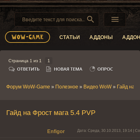


СТАТЬИ
АДДОНЫ
АДДО
Страница
1
из
1
1
Форум WoW-Game
»
Полезное
»
Видео WoW
»
Гайд на Ф
Гайд на Фрост мага 5.4 PVP
Дата: Среда, 30.10.2013, 19:14 | 
Enfigor