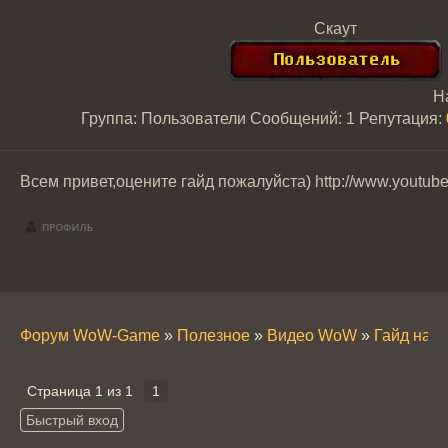
Скаут
Н
Группа: Пользователи
Сообщений:
1
Репутация:
Всем привет,оцените гайд пожалуйста) http://www.youtu
Форум WoW-Game
»
Полезное
»
Видео WoW
»
Гайд на Ф
Страница
1
из
1
1