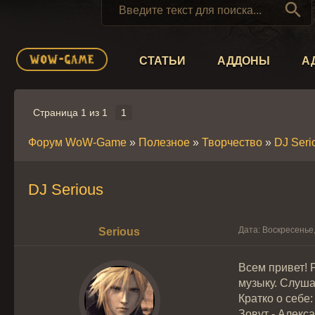

СТАТЬИ
АДДОНЫ
А
Страница
1
из
1
1
Форум WoW-Game
»
Полезное
»
Творчество
»
DJ Seri
DJ Serious
Дата: Воскресенье,
Serious
Всем привет! 
музыку. Слуша
Кратко о себе:
Зовут - Алекс