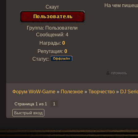
На чем пишеш
Скаут
Группа: Пользователи
Сообщений:
4
Награды:
0
Репутация:
0
Статус:
Форум WoW-Game
»
Полезное
»
Творчество
»
DJ Seri
Страница
1
из
1
1