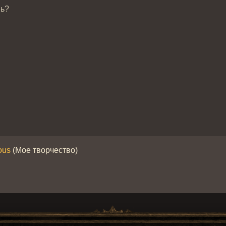
ь?
ous
(Мое творчество)