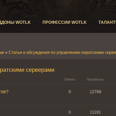
ДДОНЫ WOTLK
ПРОФЕССИИ WOTLK
ТАЛАН
ми
»
Статьи и обсуждения по управлению пиратскими серв
иратскими серверами
Ответы
Просмотры
тов?
0
12768
0
11191