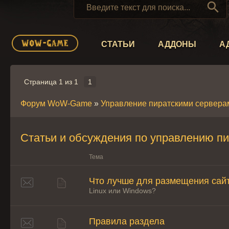

СТАТЬИ
АДДОНЫ
А
Страница
1
из
1
1
Форум WoW-Game
»
Управление пиратскими сервера
Статьи и обсуждения по управлению п
Тема
Что лучше для размещения сай
Linux или Windows?
Правила раздела