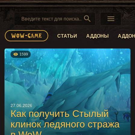


СТАТЬИ
АДДОНЫ
АДДО

1599
27.06.2026
Как получить Стылый
клинок ледяного стража
в WoW