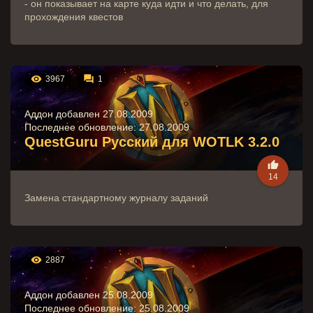
- он показывает на карте куда идти и что делать, для
прохождения квестов


3967
1
Аддон добавлен 27.08.2009
Последнее обновление:
27.08.2009
QuestGuru Русский для WOTLK 3.2.0

14
Замена стандартному журналу заданий

2887
Аддон добавлен 25.08.2009
Последнее обновление:
25.08.2009