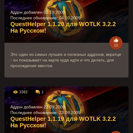
Аддон добавлен 05.10.2009
Последнее обновление:
04.10.2009
QuestHelper 1.1.20 для WOTLK 3.2.2
На Русском!

15
Это один из самых лучших и полезных аддонов, вкратце
- он показывает на карте куда идти и что делать, для
прохождения квестов


3382
1
Аддон добавлен 23.09.2009
Последнее обновление:
23.09.2009
QuestHelper 1.1.19 для WOTLK 3.2.2
На Русском!