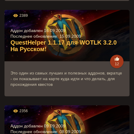

2389
Аддон добавлен 16.09.2009
Последнее обновление:
15.09.2009
QuestHelper 1.1.17 для WOTLK 3.2.0
На Русском!

12
Это один из самых лучших и полезных аддонов, вкратце
- он показывает на карте куда идти и что делать, для
прохождения квестов

2356
Аддон добавлен 09.09.2009
Последнее обновление:
08.09.2009