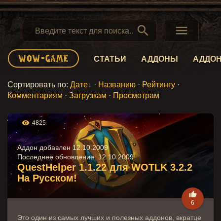


СТАТЬИ
АДДОНЫ
АДДО
Сортировать по
:
Дате
·
Названию
·
Рейтингу
·
Комментариям
·
Загрузкам
·
Просмотрам

4825
Аддон добавлен 12.10.2009
Последнее обновление:
12.10.2009
QuestHelper 1.1.22 для WOTLK 3.2.2
На Русском!

6
Это один из самых лучших и полезных аддонов, вкратце