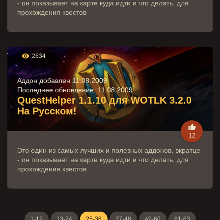
- он показывает на карте куда идти и что делать, для
прохождения квестов

2634
Аддон добавлен 11.08.2009
Последнее обновление:
11.08.2009
QuestHelper 1.1.10 для WOTLK 3.2.0
На Русском!

12
Это один из самых лучших и полезных аддонов, вкратце
- он показывает на карте куда идти и что делать, для
прохождения квестов
1-12
13-24
25-36
37-48
49-60
61-63