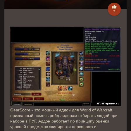

7
GearScore - это мощный аддон для World of Warcraft,
призванный помочь рейд лидерам отбирать людей при
наборе в ПУГ. Аддон работает по принципу оценки
уровней предметов экипировки персонажа и