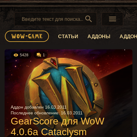


СТАТЬИ
АДДОНЫ
АДДО


5428
1
Аддон добавлен 16.03.2011
Последнее обновление:
16.03.2011
GearScore для WoW
4.0.6a Cataclysm