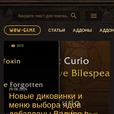


СТАТЬИ
АДДОНЫ
АДДО

1072
29.06.2026
Новые диковинки и
меню выбора ядов
добавлены Валире в