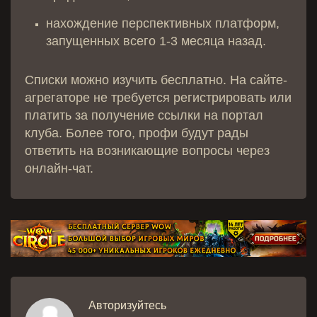
нахождение перспективных платформ,
запущенных всего 1-3 месяца назад.
Списки можно изучить бесплатно. На сайте-
агрегаторе не требуется регистрировать или
платить за получение ссылки на портал
клуба. Более того, профи будут рады
ответить на возникающие вопросы через
онлайн-чат.
Авторизуйтесь