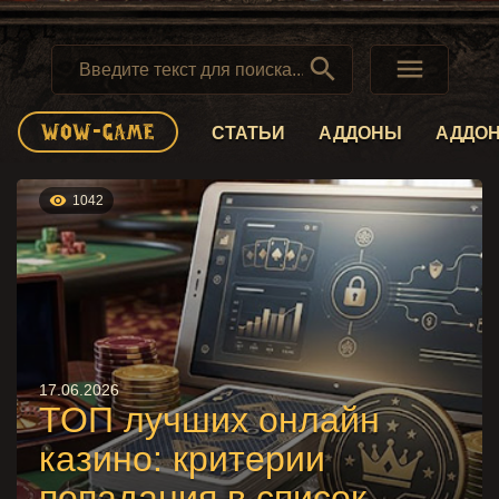


СТАТЬИ
АДДОНЫ
АДДО

1042
17.06.2026
ТОП лучших онлайн
казино: критерии
попадания в список