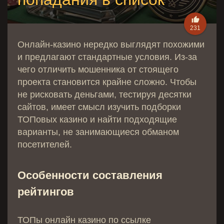

231
Онлайн-казино нередко выглядят похожими
и предлагают стандартные условия. Из-за
чего отличить мошенника от стоящего
проекта становится крайне сложно. Чтобы
не рисковать деньгами, тестируя десятки
сайтов, имеет смысл изучить подборки
ТОПовых казино и найти подходящие
варианты, не занимающиеся обманом
посетителей.
Особенности составления
рейтингов
ТОПы онлайн казино по ссылке