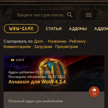


СТАТЬИ
АДДОНЫ
АДДО
Сортировать по
:
Дате
·
Названию
·
Рейтингу
·
Комментариям
·
Загрузкам
·
Просмотрам

21876
Аддон добавлен 01.07.2012
Последнее обновление:
01.07.2012
Assassin для WoW 4.3.4

22
Полезный аддон для разбойников