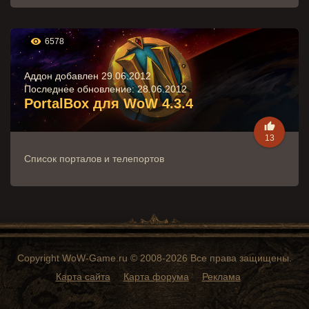

6578
Аддон добавлен 29.06.2012
Последнее обновление:
28.06.2012
PortalBox для WoW 4.3.4

13
Список порталов и телепортов
Copyright WoW-Game.ru © 2008-2026 Все права защищены.
Карта сайта
Карта форума
Реклама