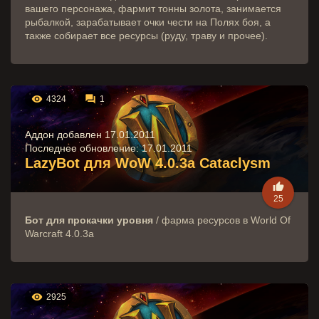
вашего персонажа, фармит тонны золота, занимается
рыбалкой, зарабатывает очки чести на Полях боя, а
также собирает все ресурсы (руду, траву и прочее).


4324
1
Аддон добавлен 17.01.2011
Последнее обновление:
17.01.2011
LazyBot для WoW 4.0.3a Cataclysm

25
Бот для прокачки уровня
/ фарма ресурсов в World Of
Warcraft 4.0.3a

2925