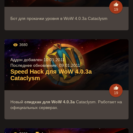

19
Бот для прокачки уровня в WoW 4.0.3a Cataclysm

3680
Аддон добавлен 10.01.2011
Последнее обновление:
09.01.2011
Speed Hack для WoW 4.0.3a
Cataclysm

19
Новый
спидхак для WoW 4.0.3a
Cataclysm. Работает на
официальных серверах.