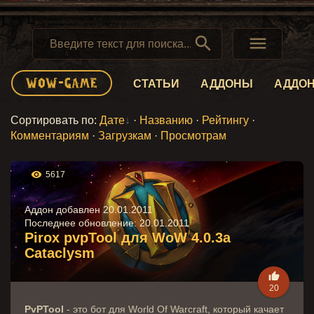


СТАТЬИ
АДДОНЫ
АДДО
Сортировать по
:
Дате
·
Названию
·
Рейтингу
·
Комментариям
·
Загрузкам
·
Просмотрам

5617
Аддон добавлен 20.01.2011
Последнее обновление:
20.01.2011
Pirox pvpTool для WoW 4.0.3a
Cataclysm

20
PvPTool
- это бот для World Of Warcraft, который качает