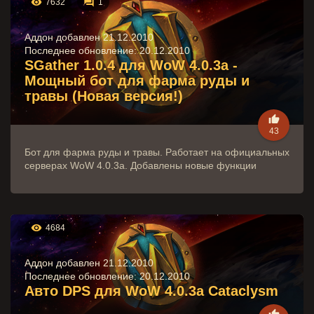


7632
1
Аддон добавлен 21.12.2010
Последнее обновление:
20.12.2010
SGather 1.0.4 для WoW 4.0.3a -
Мощный бот для фарма руды и
травы (Новая версия!)

43
Бот для фарма руды и травы. Работает на официальных
серверах WoW 4.0.3a. Добавлены новые функции

4684
Аддон добавлен 21.12.2010
Последнее обновление:
20.12.2010
Авто DPS для WoW 4.0.3a Cataclysm
