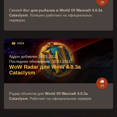
18
Свежий
бот для рыбалки в World Of Warcraft 4.0.3a
Cataclysm
. Успешно работает на официальных
серверах.

4464
Аддон добавлен 16.01.2011
Последнее обновление:
15.01.2011
WoW Radar для WoW 4.0.3a
Cataclysm

24
Радар объектов для
World Of Warcraft 4.0.3a
Cataclysm
. Работает на официальном сервере.