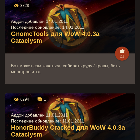

3828
Аддон добавлен 14.01.2011
Последнее обновление:
14.01.2011
GnomeTools для WoW 4.0.3a
Cataclysm

21
Бот может сам качаться, собирать руду / травы, бить
монстров и т.д


6294
1
Аддон добавлен 11.01.2011
Последнее обновление:
11.01.2011
HonorBuddy Cracked для WoW 4.0.3a
Cataclysm